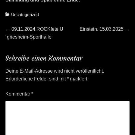
Categories
Uncategorized
Beitrags-
Previous
Next
←
09.11.2024 ROCKfete U
Einstein, 15.03.2025
→
post:
post:
´griesheim-Sporthalle
Navigation
Schreibe einen Kommentar
Deine E-Mail-Adresse wird nicht veröffentlicht.
Erforderliche Felder sind mit
*
markiert
Kommentar
*