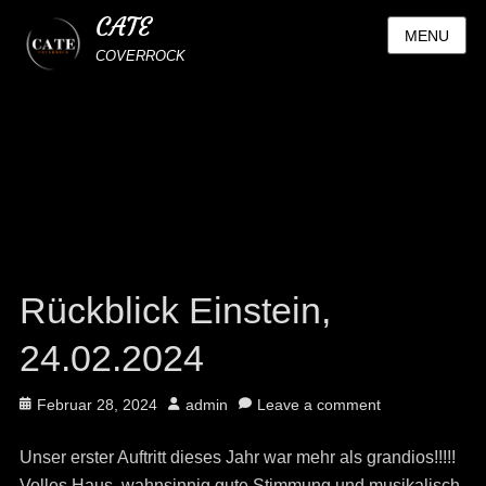
CATE
MENU
COVERROCK
Rückblick Einstein,
24.02.2024
Posted
Author
Februar 28, 2024
admin
Leave a comment
on
Unser erster Auftritt dieses Jahr war mehr als grandios!!!!!
Volles Haus, wahnsinnig gute Stimmung und musikalisch