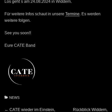
Los geht´s am 24.08.2024 in Widdern.
Für weitere Infos schaut in unsere
Termine
. Es werden
weitere folgen.
See you soon!!
Eure CATE Band
Categories
NEWS
Beitrags-
Previous
Next
←
CATE wieder im Einstein,
Rückblick Widdern,